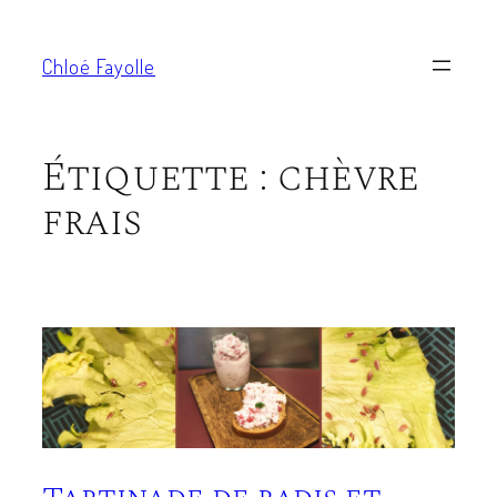
Aller
au
Chloé Fayolle
contenu
Étiquette :
chèvre
frais